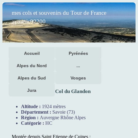
mes cols et souvenirs du Tour de France
aymeric92200
Accueil
Pyrénées
Alpes du Nord
...
Alpes du Sud
Vosges
Jura
Col du Glandon
Altitude :
1924 mètres
Département :
Savoie (73)
Région :
Auvergne Rhône Alpes
Catégorie :
HC
Montée depuis Saint Etienne de Cuines :