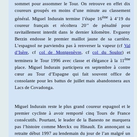
sommet pour assommer le Tour. On retrouve en effet dix
coureurs groupés en moins d’une minute au classement
ème
général. Miguel Indurain termine l’étape 16
à 4’19 du
coureur français et récoltera 20’’ de pénalité pour
ravitaillement interdit dans le dernier kilomètre. Evgueny
Berzin endosse le premier maillot jaune de sa carrière.
L’espagnol ne parviendra pas à renverser la vapeur (cf
Val
d’Isère
, cf
col de Montgenèvre
, cf
col du Soulor
) et
ème
terminera le Tour 1996 avec classe et élégance à la 11
place. Miguel Indurain participera en septembre à contre
cœur au Tour d’Espagne qui fait souvent office de
consolante pour les battus de juillet mais abandonnera aux
Lacs de Covadonga.
Miguel Indurain reste le plus grand coureur espagnol et le
premier cycliste à avoir remporté cinq Tours de France
consécutifs. Pourtant, le leader de la Banesto ne marquera
pas l’histoire comme Merckx ou Hinault. En annonçant sa
retraite début 1997 au lendemain du jour de l’an malgré un