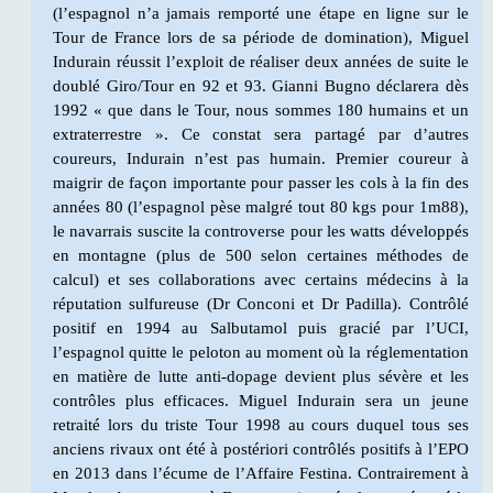
(l’espagnol n’a jamais remporté une étape en ligne sur le
Tour de France lors de sa période de domination), Miguel
Indurain réussit l’exploit de réaliser deux années de suite le
doublé Giro/Tour en 92 et 93. Gianni Bugno déclarera dès
1992 « que dans le Tour, nous sommes 180 humains et un
extraterrestre ». Ce constat sera partagé par d’autres
coureurs, Indurain n’est pas humain. Premier coureur à
maigrir de façon importante pour passer les cols à la fin des
années 80 (l’espagnol pèse malgré tout 80 kgs pour 1m88),
le navarrais suscite la controverse pour les watts développés
en montagne (plus de 500 selon certaines méthodes de
calcul) et ses collaborations avec certains médecins à la
réputation sulfureuse (Dr Conconi et Dr Padilla). Contrôlé
positif en 1994 au Salbutamol puis gracié par l’UCI,
l’espagnol quitte le peloton au moment où la réglementation
en matière de lutte anti-dopage devient plus sévère et les
contrôles plus efficaces. Miguel Indurain sera un jeune
retraité lors du triste Tour 1998 au cours duquel tous ses
anciens rivaux ont été à postériori contrôlés positifs à l’EPO
en 2013 dans l’écume de l’Affaire Festina. Contrairement à