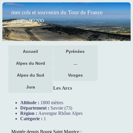
mes cols et souvenirs du Tour de France
aymeric92200
Accueil
Pyrénées
Alpes du Nord
...
Alpes du Sud
Vosges
Jura
Les Arcs
Altitude :
1800 mètres
Département :
Savoie (73)
Région :
Auvergne Rhône Alpes
Catégorie :
1
Montée depuis Bourg Saint Maurice :